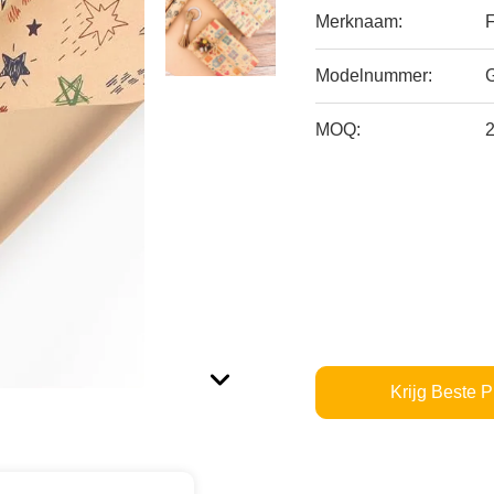
Merknaam:
Modelnummer:
MOQ:
2
Krijg Beste P