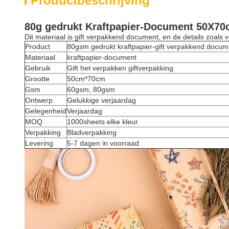
Productbeschrijving
80g gedrukt Kraftpapier-Document 50X70c
Dit materiaal is gift verpakkend document, en de details zoals 
Product
80gsm gedrukt kraftpapier-gift verpakkend docum
Materiaal
kraftpapier-document
Gebruik
Gift het verpakken giftverpakking
Grootte
50cm*70cm
Gsm
60gsm, 80gsm
Ontwerp
Gelukkige verjaardag
Gelegenheid
Verjaardag
MOQ
1000sheets elke kleur
Verpakking
Bladverpakking
Levering
5-7 dagen in voorraad