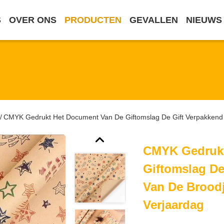
S
OVER ONS
PRODUCTEN
GEVALLEN
NIEUWS
CMYK Gedrukt Het Document Van De Giftomslag De Gift Verpakkend
/
CMYK Gedrukt
Giftomslag D
Van De Brood
Verjaardag