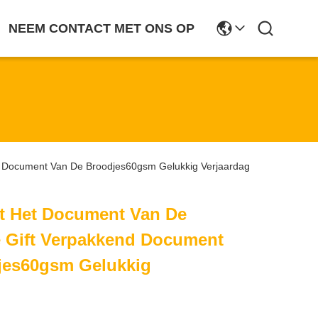
NEEM CONTACT MET ONS OP
 Document Van De Broodjes60gsm Gelukkig Verjaardag
 Het Document Van De
e Gift Verpakkend Document
jes60gsm Gelukkig