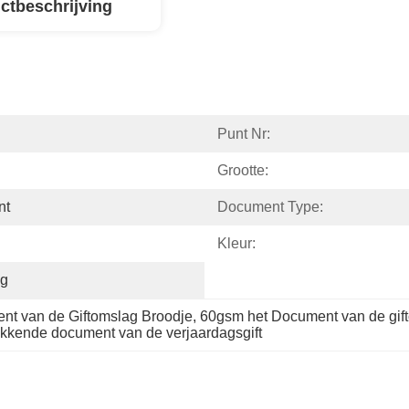
ctbeschrijving
Punt Nr:
Grootte:
nt
Document Type:
Kleur:
ag
t van de Giftomslag Broodje
, 
60gsm het Document van de gif
kkende document van de verjaardagsgift