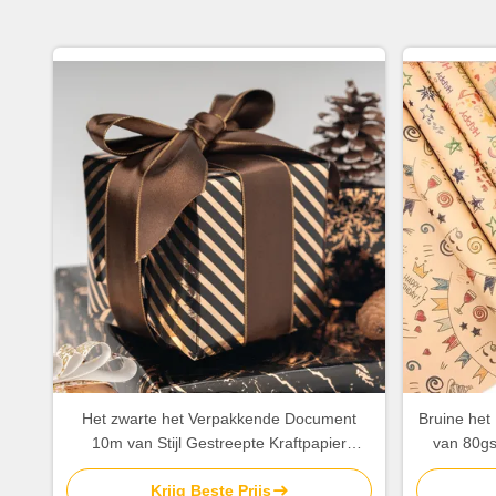
Het zwarte het Verpakkende Document
Bruine het
10m van Stijl Gestreepte Kraftpapier
van 80gs
Verpakkende Document OEM van
50X70cm 
Krijg Beste Prijs
Broodjeskerstmis