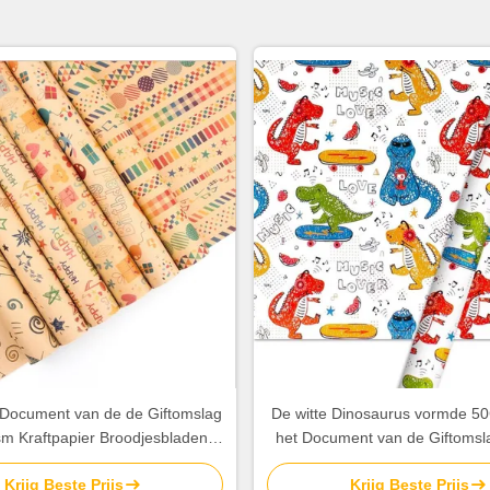
 Document van de de Giftomslag
De witte Dinosaurus vormde
m Kraftpapier Broodjesbladen
het Document van de Giftomsl
Gelukkig Verjaardagspatroon
voor Speelgoedpakke
Krijg Beste Prijs
Krijg Beste Prijs