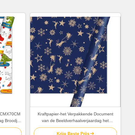
 50CMX70CM
Kraftpapier-het Verpakkende Document
ag Broodje
van de Beeldverhaalverjaardag het
t
Verpakkende Document van
Krijg Beste Prijs
Bladenkerstmis 8gsm