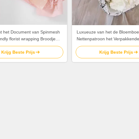
ht het Document van Spinmesh
Luxueuze van het de Bloemboe
endly florist wrapping Broodje
Nettenpatroon het Verpakkend
50cm*5Y
Stof 150cmx50cm Bloemist Pack
Krijg Beste Prijs
Krijg Beste Prijs