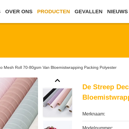
S
OVER ONS
PRODUCTEN
GEVALLEN
NIEUWS
o Mesh Roll 70-80gsm Van Bloemistwrapping Packing Polyester
De Streep De
Bloemistwrapp
Merknaam:
Modelnummer: