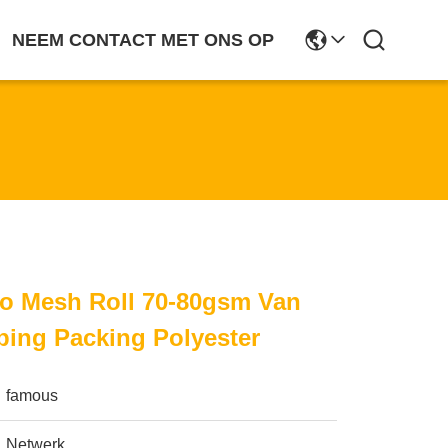
NEEM CONTACT MET ONS OP
co Mesh Roll 70-80gsm Van
ing Packing Polyester
famous
Netwerk