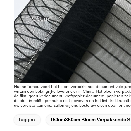
HunanFamou voert het bloem verpakkende document vele jaren
wij zijn een belangrijke leverancier in China. Het bloem verpak
de film, gedrukt document, kraftpapier-document, papieren za
de stof, in reliëf gemaakte niet-geweven en het lint, trekkracht
uw vereiste aan ons, zullen wij ons beste uw eisen doen ontmo
Taggen:
150cmX50cm Bloem Verpakkende S