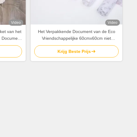
Video
Video
ket van het
Het Verpakkende Document van de Eco
e Document
Vriendschappelijke 60cmx60cm niet
ing Fabric
Geweven Bloem Bladen voor Boeket
Krijg Beste Prijs