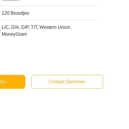
120 Broodjes
L/C, D/A, D/P, T/T, Western Union,
:
MoneyGram
rijs
Contact Opnemen