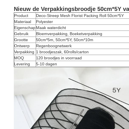
Nieuw de Verpakkingsbroodje 50cm*5Y van
Product
Deco-Streep Mesh Florist Packing Roll 50cm*5Y
Materiaal
Polyester
Eigenschap
Maak waterdicht
Gebruik
Bloemverpakking, Boeketverpakking
Grootte
50cm*5m, 50cm*5Y, 50cm*10m
Ontwerp
Regenboognetwerk
Verpakking
1 broodjeszak, 60rolls/carton
MOQ
120 broodjes in voorraad
Levering
5-10 dagen