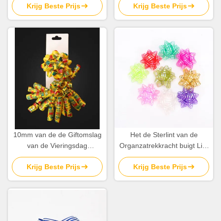
Krijg Beste Prijs
Krijg Beste Prijs
Strependecoratie
Reeks 0.5cm voor
Verjaardagsdecoratie
10mm van de de Giftomslag
Het de Sterlint van de
van de Vieringsdag
Organzatrekkracht buigt Lint
Decoratieve van het het Lint
van 3 Duim het Vlotte Brede
Krijg Beste Prijs
Krijg Beste Prijs
Krullende Lint de Giftboog
Kerstmis