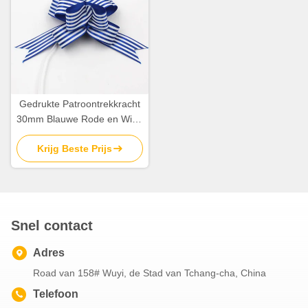
Gedrukte Patroontrekkracht
30mm Blauwe Rode en Witte
Gestreepte Kerstmisbogen
Krijg Beste Prijs
van het Satijnlint
Snel contact
Adres
Road van 158# Wuyi, de Stad van Tchang-cha, China
Telefoon