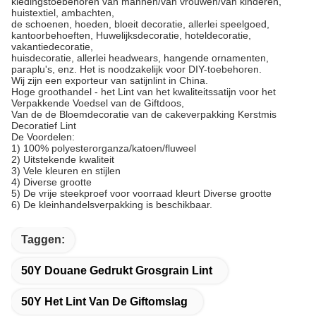
kledingstoebehoren van mannen/van vrouwen/van kinderen,
huistextiel, ambachten,
de schoenen, hoeden, bloeit decoratie, allerlei speelgoed,
kantoorbehoeften, Huwelijksdecoratie, hoteldecoratie,
vakantiedecoratie,
huisdecoratie, allerlei headwears, hangende ornamenten,
paraplu's, enz. Het is noodzakelijk voor DIY-toebehoren.
Wij zijn een exporteur van satijnlint in China.
Hoge groothandel - het Lint van het kwaliteitssatijn voor het
Verpakkende Voedsel van de Giftdoos,
Van de de Bloemdecoratie van de cakeverpakking Kerstmis
Decoratief Lint
De Voordelen:
1) 100% polyesterorganza/katoen/fluweel
2) Uitstekende kwaliteit
3) Vele kleuren en stijlen
4) Diverse grootte
5) De vrije steekproef voor voorraad kleurt Diverse grootte
6) De kleinhandelsverpakking is beschikbaar.
Taggen:
50Y Douane Gedrukt Grosgrain Lint
50Y Het Lint Van De Giftomslag