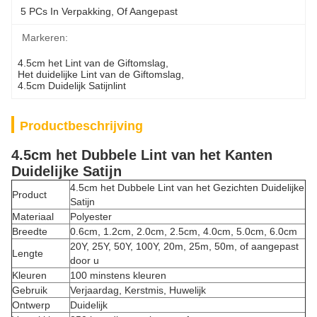
5 PCs In Verpakking, Of Aangepast
Markeren:
4.5cm het Lint van de Giftomslag
, 
Het duidelijke Lint van de Giftomslag
, 
4.5cm Duidelijk Satijnlint
Productbeschrijving
4.5cm het Dubbele Lint van het Kanten
Duidelijke Satijn
4.5cm het Dubbele Lint van het Gezichten Duidelijke
Product
Satijn
Materiaal
Polyester
Breedte
0.6cm, 1.2cm, 2.0cm, 2.5cm, 4.0cm, 5.0cm, 6.0cm
20Y, 25Y, 50Y, 100Y, 20m, 25m, 50m, of aangepast
Lengte
door u
Kleuren
100 minstens kleuren
Gebruik
Verjaardag, Kerstmis, Huwelijk
Ontwerp
Duidelijk