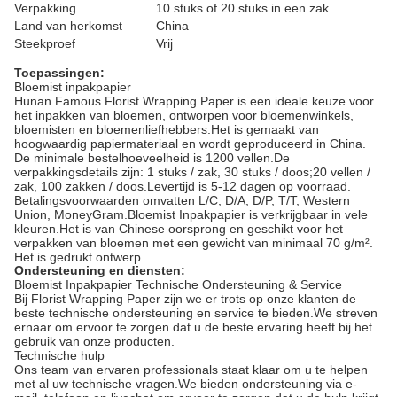
Verpakking
10 stuks of 20 stuks in een zak
Land van herkomst
China
Steekproef
Vrij
Toepassingen:
Bloemist inpakpapier
Hunan Famous Florist Wrapping Paper is een ideale keuze voor
het inpakken van bloemen, ontworpen voor bloemenwinkels,
bloemisten en bloemenliefhebbers.Het is gemaakt van
hoogwaardig papiermateriaal en wordt geproduceerd in China.
De minimale bestelhoeveelheid is 1200 vellen.De
verpakkingsdetails zijn: 1 stuks / zak, 30 stuks / doos;20 vellen /
zak, 100 zakken / doos.Levertijd is 5-12 dagen op voorraad.
Betalingsvoorwaarden omvatten L/C, D/A, D/P, T/T, Western
Union, MoneyGram.Bloemist Inpakpapier is verkrijgbaar in vele
kleuren.Het is van Chinese oorsprong en geschikt voor het
verpakken van bloemen met een gewicht van minimaal 70 g/m².
Het is gedrukt ontwerp.
Ondersteuning en diensten:
Bloemist Inpakpapier Technische Ondersteuning & Service
Bij Florist Wrapping Paper zijn we er trots op onze klanten de
beste technische ondersteuning en service te bieden.We streven
ernaar om ervoor te zorgen dat u de beste ervaring heeft bij het
gebruik van onze producten.
Technische hulp
Ons team van ervaren professionals staat klaar om u te helpen
met al uw technische vragen.We bieden ondersteuning via e-