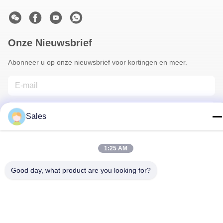
Onze Nieuwsbrief
Abonneer u op onze nieuwsbrief voor kortingen en meer.
Sales
1:25 AM
Neem Contact Met Ons Op
Good day, what product are you looking for?
Privacybeleid
|
Sitemap
| China Goed Kwaliteit Bloemist