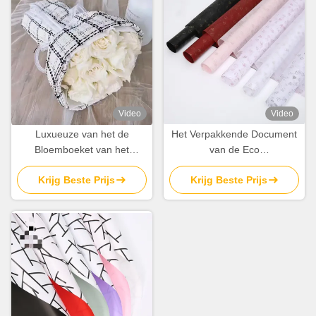
Video
Video
Luxueuze van het de
Het Verpakkende Document
Bloemboeket van het
van de Eco
Nettenpatroon het
Vriendschappelijke
Krijg Beste Prijs
Krijg Beste Prijs
Verpakkende Document Stof
60cmx60cm niet Geweven
150cmx50cm Bloemist
Bloem Bladen voor Boeket
Packing Fabric