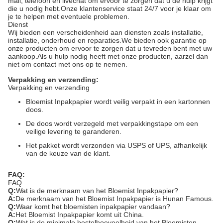
mail, telefoon en livechat om ervoor te zorgen dat u de hulp krijgt
die u nodig hebt.Onze klantenservice staat 24/7 voor je klaar om
je te helpen met eventuele problemen.
Dienst
Wij bieden een verscheidenheid aan diensten zoals installatie,
installatie, onderhoud en reparaties.We bieden ook garantie op
onze producten om ervoor te zorgen dat u tevreden bent met uw
aankoop.Als u hulp nodig heeft met onze producten, aarzel dan
niet om contact met ons op te nemen.
Verpakking en verzending:
Verpakking en verzending
Bloemist Inpakpapier wordt veilig verpakt in een kartonnen
doos.
De doos wordt verzegeld met verpakkingstape om een ​​
veilige levering te garanderen.
Het pakket wordt verzonden via USPS of UPS, afhankelijk
van de keuze van de klant.
FAQ:
FAQ
Q:
Wat is de merknaam van het Bloemist Inpakpapier?
A:
De merknaam van het Bloemist Inpakpapier is Hunan Famous.
Q:
Waar komt het bloemisten inpakpapier vandaan?
A:
Het Bloemist Inpakpapier komt uit China.
Q:
Wat is de minimale bestelhoeveelheid van het Bloemisten