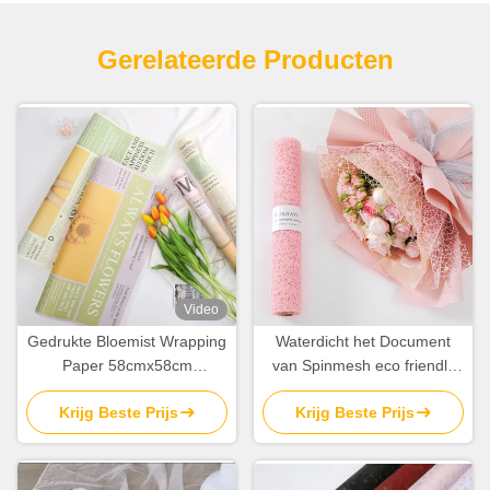
Gerelateerde Producten
Video
Gedrukte Bloemist Wrapping
Waterdicht het Document
Paper 58cmx58cm
van Spinmesh eco friendly
Waterdicht Bloem
florist wrapping Broodje
Krijg Beste Prijs
Krijg Beste Prijs
Verpakkend Document
50cm*5Y
80gsm