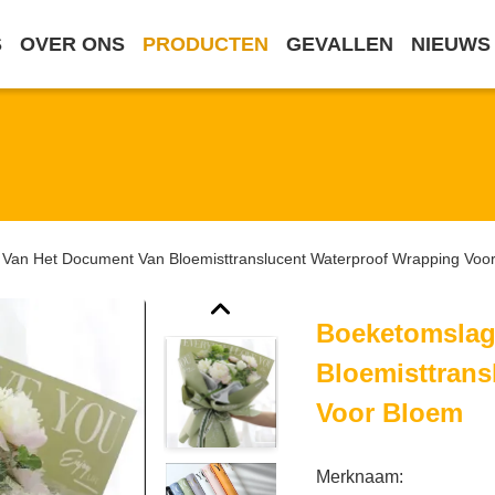
S
OVER ONS
PRODUCTEN
GEVALLEN
NIEUWS
Van Het Document Van Bloemisttranslucent Waterproof Wrapping Voo
Boeketomslag
Bloemisttrans
Voor Bloem
Merknaam: