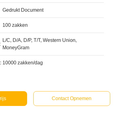
Gedrukt Document
100 zakken
L/C, D/A, D/P, T/T, Western Union,
:
MoneyGram
:
10000 zakken/dag
rijs
Contact Opnemen