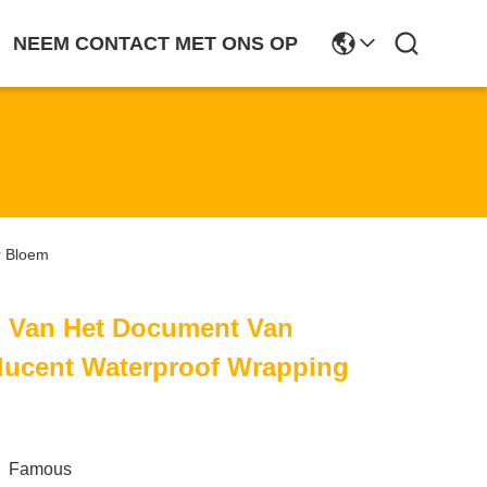
NEEM CONTACT MET ONS OP
r Bloem
 Van Het Document Van
lucent Waterproof Wrapping
Famous