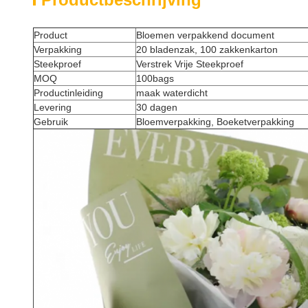
Product
Bloemen verpakkend document
Verpakking
20 bladenzak, 100 zakkenkarton
Steekproef
Verstrek Vrije Steekproef
MOQ
100bags
Productinleiding
maak waterdicht
Levering
30 dagen
Gebruik
Bloemverpakking, Boeketverpakking