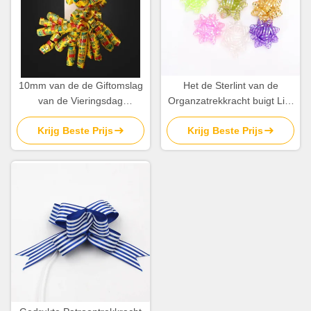
10mm van de de Giftomslag
Het de Sterlint van de
van de Vieringsdag
Organzatrekkracht buigt Lint
Decoratieve van het het Lint
van 3 Duim het Vlotte Brede
Krijg Beste Prijs
Krijg Beste Prijs
Krullende Lint de Giftboog
Kerstmis