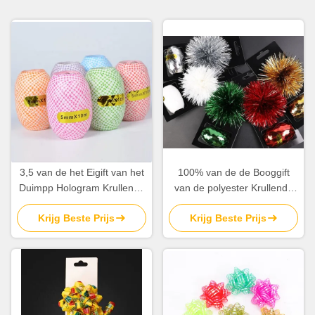
3,5 van de het Eigift van het
100% van de de Booggift
Duimpp Hologram Krullende
van de polyester Krullende
van het de Omslaglint
Ster van het de Omslaglint
Krijg Beste Prijs
Krijg Beste Prijs
Strependecoratie
Reeks 0.5cm voor
Verjaardagsdecoratie