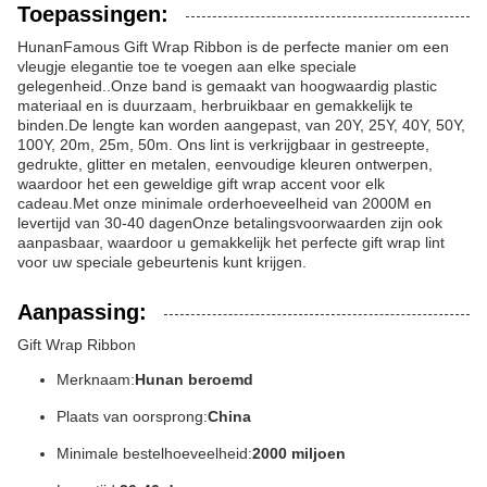
Toepassingen:
HunanFamous Gift Wrap Ribbon is de perfecte manier om een
vleugje elegantie toe te voegen aan elke speciale
gelegenheid..Onze band is gemaakt van hoogwaardig plastic
materiaal en is duurzaam, herbruikbaar en gemakkelijk te
binden.De lengte kan worden aangepast, van 20Y, 25Y, 40Y, 50Y,
100Y, 20m, 25m, 50m. Ons lint is verkrijgbaar in gestreepte,
gedrukte, glitter en metalen, eenvoudige kleuren ontwerpen,
waardoor het een geweldige gift wrap accent voor elk
cadeau.Met onze minimale orderhoeveelheid van 2000M en
levertijd van 30-40 dagenOnze betalingsvoorwaarden zijn ook
aanpasbaar, waardoor u gemakkelijk het perfecte gift wrap lint
voor uw speciale gebeurtenis kunt krijgen.
Aanpassing:
Gift Wrap Ribbon
Merknaam:
Hunan beroemd
Plaats van oorsprong:
China
Minimale bestelhoeveelheid:
2000 miljoen