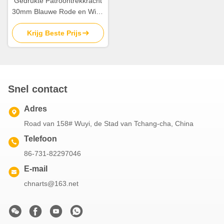
Gedrukte Patroontrekkracht
30mm Blauwe Rode en Witte
Gestreepte Kerstmisbogen
Krijg Beste Prijs
van het Satijnlint
Snel contact
Adres
Road van 158# Wuyi, de Stad van Tchang-cha, China
Telefoon
86-731-82297046
E-mail
chnarts@163.net