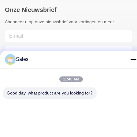
Onze Nieuwsbrief
Abonneer u op onze nieuwsbrief voor kortingen en meer.
Sales
11:46 AM
Neem Contact Met Ons Op
Good day, what product are you looking for?
Privacybeleid
|
Sitemap
| China Goed Kwaliteit Bloemist
Wrapping Paper Auteursrecht © 2022-2026 Hunan Famous
Trading Co., Ltd. Allemaal. Alle rechten voorbehouden.