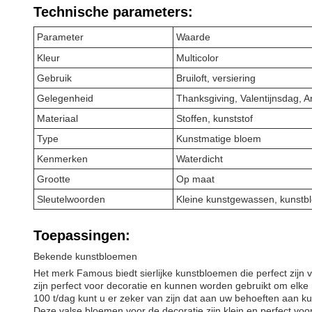
Technische parameters:
Parameter
Waarde
Kleur
Multicolor
Gebruik
Bruiloft, versiering
Gelegenheid
Thanksgiving, Valentijnsdag, 
Materiaal
Stoffen, kunststof
Type
Kunstmatige bloem
Kenmerken
Waterdicht
Grootte
Op maat
Sleutelwoorden
Kleine kunstgewassen, kunstb
Toepassingen:
Bekende kunstbloemen
Het merk Famous biedt sierlijke kunstbloemen die perfect zijn v
zijn perfect voor decoratie en kunnen worden gebruikt om elke r
100 t/dag kunt u er zeker van zijn dat aan uw behoeften aan k
Deze valse bloemen voor de decoratie zijn klein en perfect v