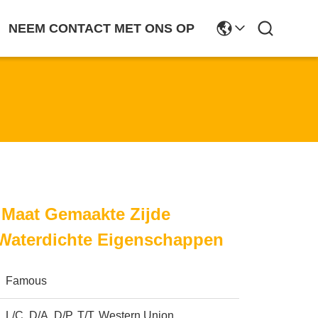
NEEM CONTACT MET ONS OP
 Maat Gemaakte Zijde
Waterdichte Eigenschappen
Famous
L/C, D/A, D/P, T/T, Western Union,