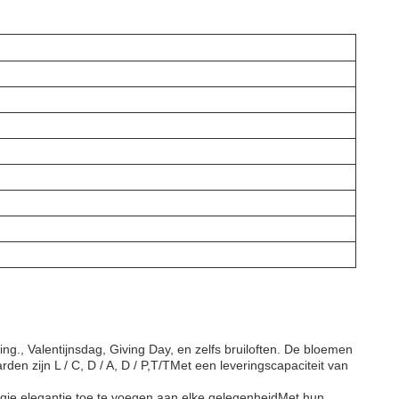
ng., Valentijnsdag, Giving Day, en zelfs bruiloften. De bloemen
den zijn L / C, D / A, D / P,T/TMet een leveringscapaciteit van
ugje elegantie toe te voegen aan elke gelegenheidMet hun