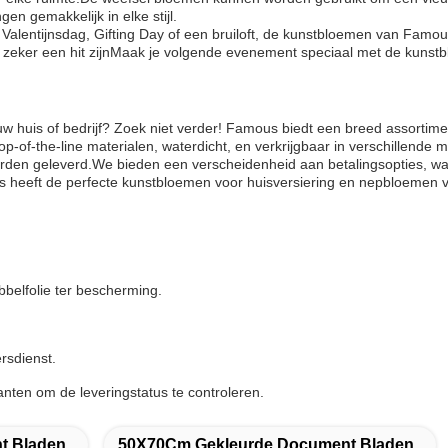
n gemakkelijk in elke stijl.
Valentijnsdag, Gifting Day of een bruiloft, de kunstbloemen van Famo
al zeker een hit zijnMaak je volgende evenement speciaal met de kuns
uw huis of bedrijf? Zoek niet verder! Famous biedt een breed assortim
-of-the-line materialen, waterdicht, en verkrijgbaar in verschillende 
den geleverd.We bieden een verscheidenheid aan betalingsopties, w
 heeft de perfecte kunstbloemen voor huisversiering en nepbloemen v
belfolie ter bescherming.
rsdienst.
nten om de leveringstatus te controleren.
t Bladen
50X70Cm Gekleurde Document Bladen