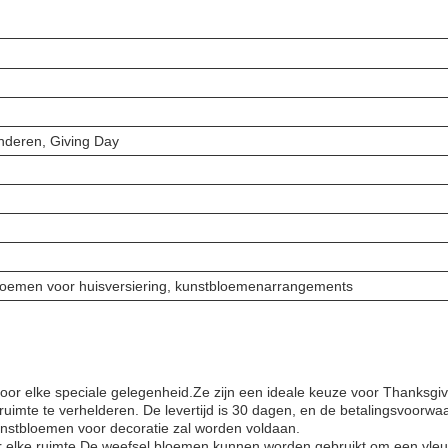
Anderen, Giving Day
loemen voor huisversiering, kunstbloemenarrangements
oor elke speciale gelegenheid.Ze zijn een ideale keuze voor Thanksgivi
uimte te verhelderen. De levertijd is 30 dagen, en de betalingsvoorwaar
unstbloemen voor decoratie zal worden voldaan.
oor elke ruimte.De weefsel bloemen kunnen worden gebruikt om een vle