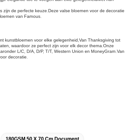
us zijn de perfecte keuze.Deze valse bloemen voor de decoratie
tbloemen van Famous.
ent kunstbloemen voor elke gelegenheid,Van Thanksgiving tot
maten, waardoor ze perfect zijn voor elk decor thema.Onze
aaronder L/C, D/A, D/P, T/T, Western Union en MoneyGram.Van
oor decoratie.
180GSM 50 X 70 Cm Document