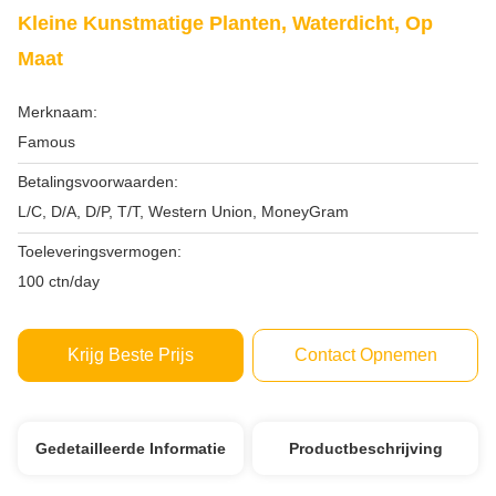
Kleine Kunstmatige Planten, Waterdicht, Op
Maat
Merknaam:
Famous
Betalingsvoorwaarden:
L/C, D/A, D/P, T/T, Western Union, MoneyGram
Toeleveringsvermogen:
100 ctn/day
Krijg Beste Prijs
Contact Opnemen
Gedetailleerde Informatie
Productbeschrijving