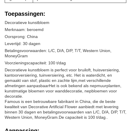
Toepassingen:
Decoratieve kunstbloem
Merknaam: beroemd
Oorsprong: China
Levertijd: 30 dagen
Betalingsvoorwaarden: L/C, D/A, D/P, T/T, Western Union,
MoneyGram
Voorzieningscapaciteit: 100 t/dag
Decoratieve kunstbloem is perfect voor bruiloft, huisversiering,
kantoorversiering, tuinversiering, etc. Het is waterdicht, en
gemaakt van stof, plastic en zachte lijm,met verschillende
afmetingen aanpasbaarHet is ook bekend als nepmuurplanten,
kunstmatige bloemen voor wanddecoratie, nepbloemen voor
decoratie.
Famous is een betrouwbare fabrikant in China, die de beste
kwaliteit van Decorative Artificial Flower aanbiedt met levering
binnen 30 dagen en betalingsvoorwaarden van L/C, D/A, D/P, T/T,
Western Union, MoneyGram.De capaciteit is 100 t/dag..
Aanpassing: