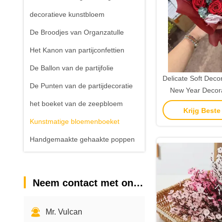
decoratieve kunstbloem
De Broodjes van Organzatulle
Het Kanon van partijconfettien
De Ballon van de partijfolie
Delicate Soft Deco
De Punten van de partijdecoratie
New Year Decor
Table Items Silk Ar
het boeket van de zeepbloem
Krijg Beste
Calla L
Kunstmatige bloemenboeket
Handgemaakte gehaakte poppen
Neem contact met ons op
Mr. Vulcan