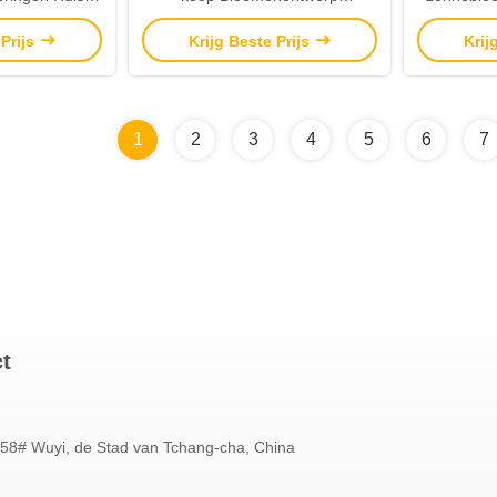
de Kunstbloemen
Feestelijke benodigdheden voor
bloembuk
 Prijs
Krijg Beste Prijs
Krij
ily
Kerstmis Nieuwjaar Pasen
Halloween Na school Andere
1
2
3
4
5
6
7
ct
58# Wuyi, de Stad van Tchang-cha, China