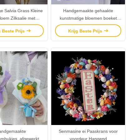
e Salvia Grass Kleine
Handgemaakte gehaakte
loem Zilksalie met
kunstmatige bloemen boeket
or bruidsboeket vuller
High Valentijnsdag Thanksgiving
g Beste Prijs
Krijg Beste Prijs
binnenshuis decoratie
Afsluiting Moedersdag Pasen
planten
Kerstmis Nieuwjaar
andgemaakte
Senmasine ei Paaskrans voor
mbukjes, afgewerkte
voordeur Hangend