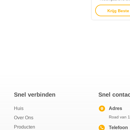
tafelartikelen Zij
Krijg Beste
Calla L
Snel verbinden
Snel conta
Huis
Adres
Road van 1
Over Ons
Producten
Telefoon