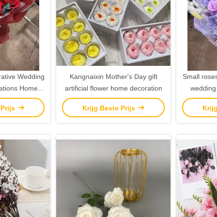
rative Wedding
Kangnaixin Mother's Day gift
Small rose
ations Home
artificial flower home decoration
wedding 
tificial Flowers
hom
 Prijs
Krijg Beste Prijs
Krij
ily