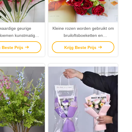
aardige geurige
Kleine rozen worden gebruikt om
loemen kunstmatige
bruiloftsboeketten en
en trouwtafel hotel
hotelmeubels te versieren
g Beste Prijs
Krijg Beste Prijs
ring bloemenversiering
ten voor fotografie