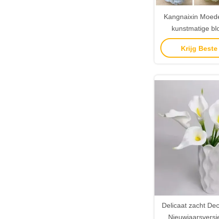
Kangnaixin Moed
kunstmatige bl
decora
Krijg Beste
Delicaat zacht Deco
Nieuwjaarsversi