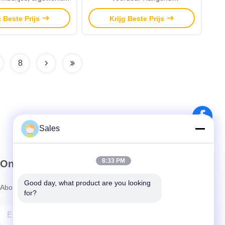
jes, festivalcadeaus
voorjaarsdecoratie Gemengde
g Beste Prijs
Krijg Beste Prijs
kleurrijke plastic eieren
Kunstmatige bladeren Bloemen
Kransen
8
Sales
8:33 PM
Onze Nieuwsbrief
Good day, what product are you looking 
Abonneer u op onze nieuwsbrief voor kortingen en meer.
for?