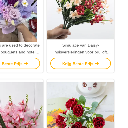
s are used to decorate
Simulatie van Daisy-
bouquets and hotel
huisversieringen voor bruiloft
e furnishings
buitenversiering
g Beste Prijs
Krijg Beste Prijs