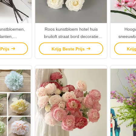
kunstbloemen,
Roos kunstbloem hotel huis
Hoogw
planten,
bruiloft straat bord decoratie
sneeuwb
ring Bloemen
kunstbloem
boekett
 Prijs
Krijg Beste Prijs
Krij
oemen
huisversie
ornamen