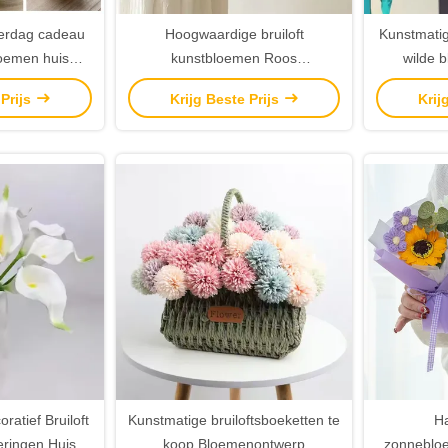
erdag cadeau
Hoogwaardige bruiloft
Kunstmatig
oemen huis
kunstbloemen Roos
wilde b
tie
Kunstbloemen pioen voor bruiloft
bloemen vo
 Prijs
Krijg Beste Prijs
Krij
huisversiering
bruiloft 
ratief Bruiloft
Kunstmatige bruiloftsboeketten te
H
eringen Huis
koop Bloemenontwerp
zonnebloe