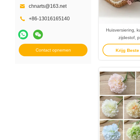
chnarts@163.net
+86-13016165140
Huisversiering, 
zijdestof, 
bruiloftsversie
Contact opnemen
Krijg Beste
Tafelbl