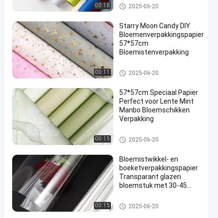
Bloemist Wrapping Paper
00:18
2025-06-20
Starry Moon Candy DIY
Bloemenverpakkingspapier
57*57cm
Bloemistenverpakking
Bloemist Wrapping Paper
00:11
2025-06-20
57*57cm Speciaal Papier
Perfect voor Lente Mint
Manbo Bloemschikken
Verpakking
Bloemist Wrapping Paper
00:15
2025-06-20
Bloemistwikkel- en
boeketverpakkingspapier
Transparant glazen
bloemstuk met 30-45
dagen verzendtijd
Bloemist Wrapping Paper
00:15
2025-06-20