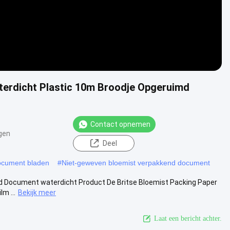
aterdicht Plastic 10m Broodje Opgeruimd
Contact opnemen
gen
Deel
ocument bladen
#
Niet-geweven bloemist verpakkend document
end Document waterdicht Product De Britse Bloemist Packing Paper
m ...
Bekijk meer
Laat een bericht achter.