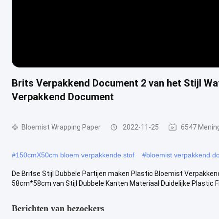
Brits Verpakkend Document 2 van het Stijl W
Verpakkend Document
Bloemist Wrapping Paper
2022-11-25
6547 Menin
#
150cmX50cm bloem verpakkende stof
#
bloemist verpakkend d
De Britse Stijl Dubbele Partijen maken Plastic Bloemist Verpakk
58cm*58cm van Stijl Dubbele Kanten Materiaal Duidelijke Plastic Fil
Berichten van bezoekers