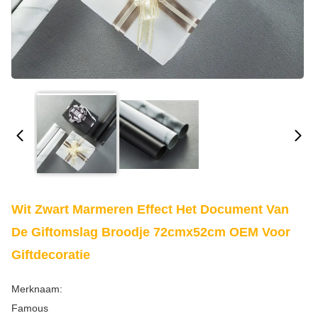
Wit Zwart Marmeren Effect Het Document Van
De Giftomslag Broodje 72cmx52cm OEM Voor
Giftdecoratie
Merknaam:
Famous