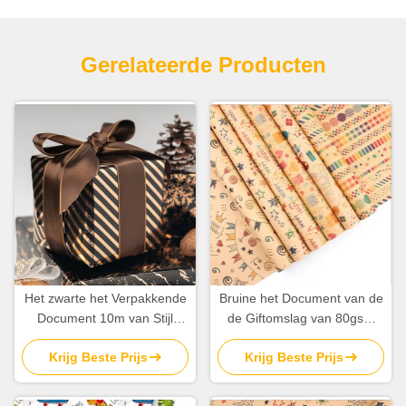
Gerelateerde Producten
Het zwarte het Verpakkende
Bruine het Document van de
Document 10m van Stijl
de Giftomslag van 80gsm
Gestreepte Kraftpapier
Kraftpapier Broodjesbladen
Krijg Beste Prijs
Krijg Beste Prijs
Verpakkende Document
50X70cm Gelukkig
OEM van Broodjeskerstmis
Verjaardagspatroon