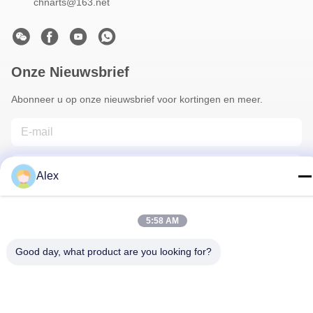
chnarts@163.net
Onze Nieuwsbrief
Abonneer u op onze nieuwsbrief voor kortingen en meer.
Alex
5:58 AM
Neem Contact Met Ons Op
Good day, what product are you looking for?
Privacybeleid
|
Sitemap
| China Goed Kwaliteit Bloemist