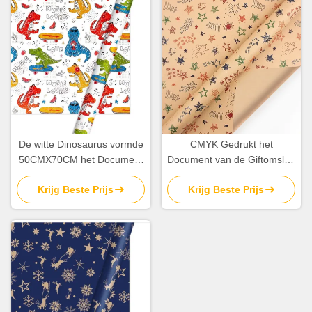
De witte Dinosaurus vormde
CMYK Gedrukt het
50CMX70CM het Document
Document van de Giftomslag
van de Giftomslag Broodje
de Gift Verpakkend
Krijg Beste Prijs
Krijg Beste Prijs
voor Speelgoedpakket
Document van de
Broodjes60gsm Gelukkig
Verjaardag