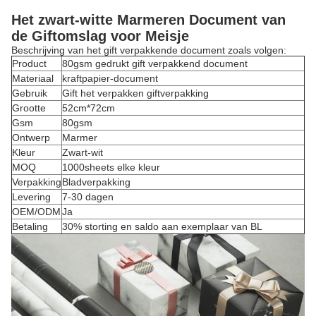
Het zwart-witte Marmeren Document van
de Giftomslag voor Meisje
Beschrijving van het gift verpakkende document zoals volgen:
Product
80gsm gedrukt gift verpakkend document
Materiaal
kraftpapier-document
Gebruik
Gift het verpakken giftverpakking
Grootte
52cm*72cm
Gsm
80gsm
Ontwerp
Marmer
Kleur
Zwart-wit
MOQ
1000sheets elke kleur
Verpakking
Bladverpakking
Levering
7-30 dagen
OEM/ODM
Ja
Betaling
30% storting en saldo aan exemplaar van BL