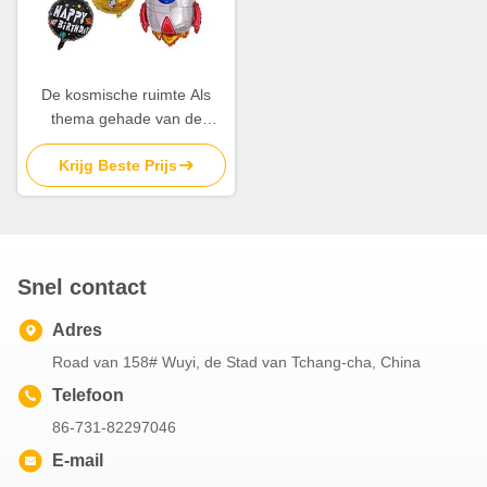
De kosmische ruimte Als
thema gehade van de
Partijballons van Foliemylar
Krijg Beste Prijs
Astronaut Rocket Pattern
5Pcs
Snel contact
Adres
Road van 158# Wuyi, de Stad van Tchang-cha, China
Telefoon
86-731-82297046
E-mail