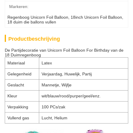
Markeren:
Regenboog Unicorn Foil Balloon
, 
18inch Unicorn Foil Balloon
, 
18 duim die ballons vullen
Productbeschrijving
De Partijdecoratie van Unicorn Foil Balloon For Birthday van de
18 Duimregenboog
Materiaal
Latex
Gelegenheid
Verjaardag, Huwelijk, Partij
Geslacht
Mannetje, Wijfje
Kleur
wit/blauw/rood/purper/geel/enz.
Verpakking
100 PCs/zak
Vullend gas
Lucht, Helium