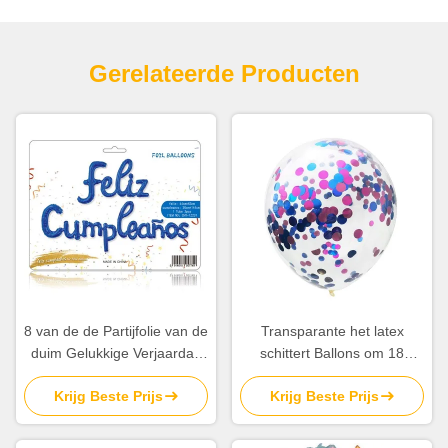
Gerelateerde Producten
8 van de de Partijfolie van de
Transparante het latex
duim Gelukkige Verjaardag
schittert Ballons om 18
van de de Ballonverjaardag
Ballons van Duimconfettien
Krijg Beste Prijs
Krijg Beste Prijs
Aangepaste de
Partijdecoratie