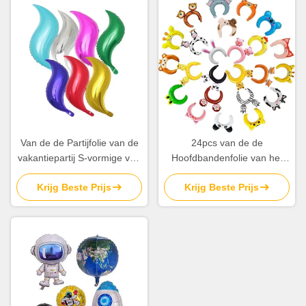
Van de de Partijfolie van de
24pcs van de de
vakantiepartij S-vormige van
Hoofdbandenfolie van het
de Ballon Multicolored 24
jong geitjebeeldverhaal
Krijg Beste Prijs
Krijg Beste Prijs
Duim de Folieballons
Opblaasbare Dierlijke de
Ballonsoem