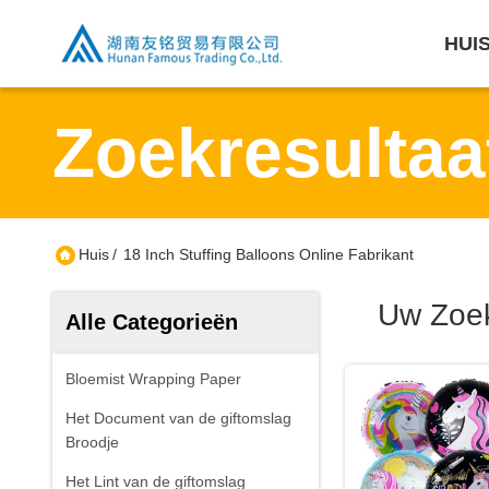
HUI
Zoekresultaa
Huis
/
18 Inch Stuffing Balloons Online Fabrikant
Uw Zoe
Alle Categorieën
Bloemist Wrapping Paper
Het Document van de giftomslag
Broodje
Het Lint van de giftomslag