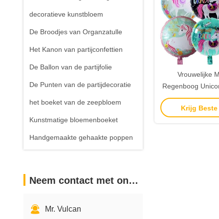
decoratieve kunstbloem
De Broodjes van Organzatulle
Het Kanon van partijconfettien
De Ballon van de partijfolie
Vrouwelijke M
De Punten van de partijdecoratie
Regenboog Unicorn
Helium 18 Duim 
het boeket van de zeepbloem
Krijg Beste
vulle
Kunstmatige bloemenboeket
Handgemaakte gehaakte poppen
Neem contact met ons op
Mr. Vulcan