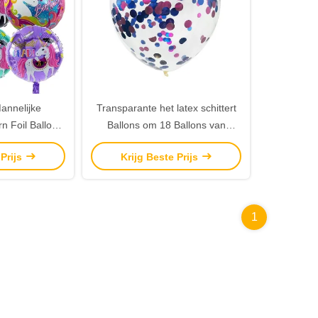
annelijke
Transparante het latex schittert
 Foil Balloon
Ballons om 18 Ballons van
die Ballons
Duimconfettien
 Prijs
Krijg Beste Prijs
n
1