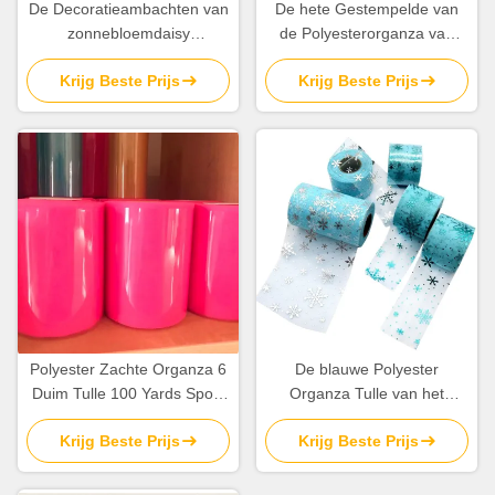
De Decoratieambachten van
De hete Gestempelde van
zonnebloemdaisy
de Polyesterorganza van
embroidered organza tulle
Dots Tutu Tulle Roll 100%
Krijg Beste Prijs
Krijg Beste Prijs
rolls 20d
Stof 10gsm
Polyester Zachte Organza 6
De blauwe Polyester
Duim Tulle 100 Yards Spoel
Organza Tulle van het
voor de Decoratie van het
Sneeuwvlokpatroon rolt Stof
Krijg Beste Prijs
Krijg Beste Prijs
Tutuhuwelijk
15.2cm