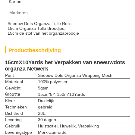
Karton
Markeren:
Sneeuw Dots Organza Tulle Rolls
, 
15cm Organza Tulle Broodjes
, 
15cm de stof van het organzabroodje
Productbeschrijving
15cmX10Yards het Verpakken van sneeuwdots
organza Netwerk
Punt
Sneeuw Dots Organza Wrapping Mesh
Materiaal
100% polyester
Gewicht
9gsm
Grootte
15cm*5Y, 150m*10Yards
Kleur
Duidelijk
Technieken
gebreid
Dichtheid
28E
Levering
30 dagen
Gebruik
Huistextiel, Huwelijk, Verpakking
Leveringstype
Merk-aan-orde