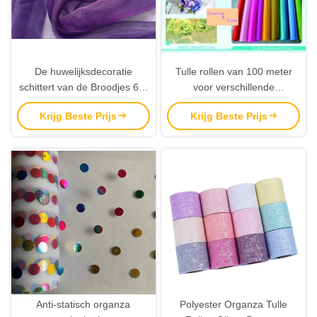
De huwelijksdecoratie
Tulle rollen van 100 meter
schittert van de Broodjes 6 X
voor verschillende
100 Yard van Organza Tulle
toepassingen 20D Garensom
Krijg Beste Prijs
Krijg Beste Prijs
de Broodjes van Tulle
28E Dichtheid
Anti-statisch organza
Polyester Organza Tulle