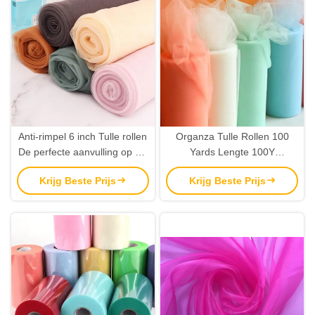
Anti-rimpel 6 inch Tulle rollen
Organza Tulle Rollen 100
De perfecte aanvulling op uw
Yards Lengte 100Y
huis decoratie
Verzorgingsinstructies
Krijg Beste Prijs
Krijg Beste Prijs
Handwas of
droogschoonmaken