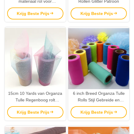
materiaal rol voor
Rollen Glitter Patroon
handwassen of
Krijg Beste Prijs
Krijg Beste Prijs
droogschoonmaken met
zorgvuldige instructies
15cm 10 Yards van Organza
6 inch Breed Organza Tulle
Tulle Regenboog rolt
Rolls Stijl Gebreide en
schitteren Tulle met Crystal
Stempeltechnieken
Krijg Beste Prijs
Krijg Beste Prijs
Sequin