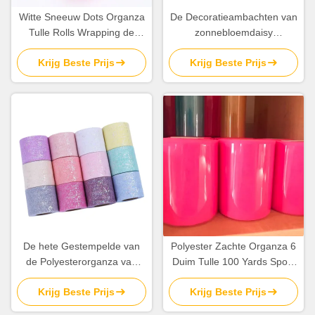
Witte Sneeuw Dots Organza
De Decoratieambachten van
Tulle Rolls Wrapping de
zonnebloemdaisy
Yards van Mesh Fabric
embroidered organza tulle
Krijg Beste Prijs
Krijg Beste Prijs
15cm X 5
rolls 20d
De hete Gestempelde van
Polyester Zachte Organza 6
de Polyesterorganza van
Duim Tulle 100 Yards Spoel
Dots Tutu Tulle Roll 100%
voor de Decoratie van het
Krijg Beste Prijs
Krijg Beste Prijs
Stof 10gsm
Tutuhuwelijk