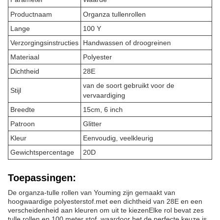
Productnaam
Organza tullenrollen
Lange
100 Y
Verzorgingsinstructies
Handwassen of droogreinen
Materiaal
Polyester
Dichtheid
28E
van de soort gebruikt voor de
Stijl
vervaardiging
Breedte
15cm, 6 inch
Patroon
Glitter
Kleur
Eenvoudig, veelkleurig
Gewichtspercentage
20D
Toepassingen:
De organza-tulle rollen van Youming zijn gemaakt van
hoogwaardige polyesterstof.met een dichtheid van 28E en een
verscheidenheid aan kleuren om uit te kiezenElke rol bevat zes
tulle rollen en 100 meter stof, waardoor het de perfecte keuze is