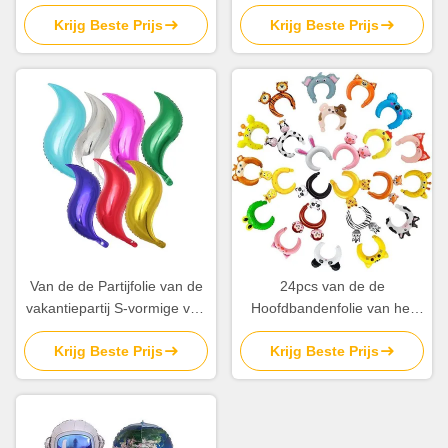
van de de Ballonverjaardag
Ballons van Duimconfettien
Krijg Beste Prijs
Krijg Beste Prijs
Aangepaste de
Partijdecoratie
Van de de Partijfolie van de
24pcs van de de
vakantiepartij S-vormige van
Hoofdbandenfolie van het
de Ballon Multicolored 24
jong geitjebeeldverhaal
Krijg Beste Prijs
Krijg Beste Prijs
Duim de Folieballons
Opblaasbare Dierlijke de
Ballonsoem