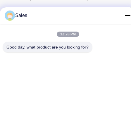
Sales
12:28 PM
Good day, what product are you looking for?
Neem Contact Met Ons Op
Privacybeleid
|
Sitemap
| China Goed Kwaliteit Bloemist
Wrapping Paper Auteursrecht © 2022-2026 Hunan Famous
Trading Co., Ltd. Allemaal. Alle rechten voorbehouden.