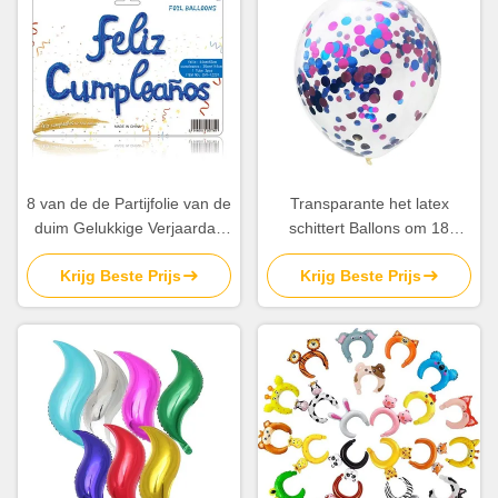
8 van de de Partijfolie van de
Transparante het latex
duim Gelukkige Verjaardag
schittert Ballons om 18
van de de Ballonverjaardag
Ballons van Duimconfettien
Krijg Beste Prijs
Krijg Beste Prijs
Aangepaste de
Partijdecoratie