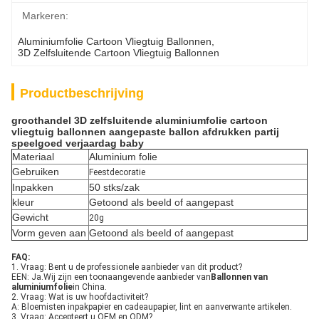
Markeren:
Aluminiumfolie Cartoon Vliegtuig Ballonnen
, 
3D Zelfsluitende Cartoon Vliegtuig Ballonnen
Productbeschrijving
groothandel 3D zelfsluitende aluminiumfolie cartoon
vliegtuig ballonnen aangepaste ballon afdrukken partij
speelgoed verjaardag baby
Materiaal
Aluminium folie
Gebruiken
Feestdecoratie
Inpakken
50 stks/zak
kleur
Getoond als beeld of aangepast
Gewicht
20g
Vorm geven aan
Getoond als beeld of aangepast
FAQ:
1. Vraag: Bent u de professionele aanbieder van dit product?
EEN: Ja.Wij zijn een toonaangevende aanbieder van
Ballonnen van
aluminiumfolie
in China.
2. Vraag: Wat is uw hoofdactiviteit?
A: Bloemisten inpakpapier en cadeaupapier, lint en aanverwante artikelen.
3. Vraag: Accepteert u OEM en ODM?