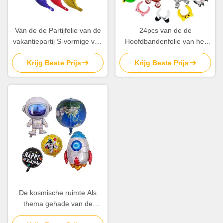
Van de de Partijfolie van de
24pcs van de de
vakantiepartij S-vormige van
Hoofdbandenfolie van het
de Ballon Multicolored 24
jong geitjebeeldverhaal
Krijg Beste Prijs
Krijg Beste Prijs
Duim de Folieballons
Opblaasbare Dierlijke de
Ballonsoem
De kosmische ruimte Als
thema gehade van de
Partijballons van Foliemylar