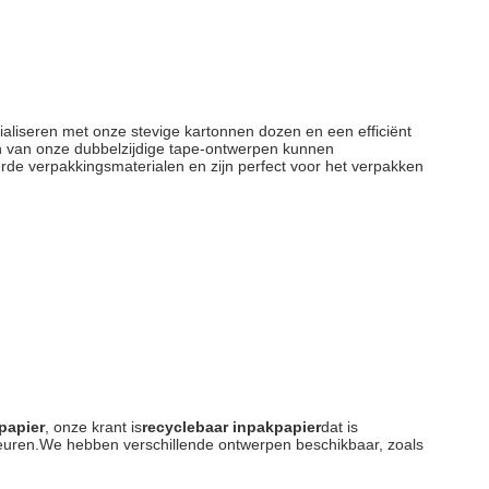
ialiseren met onze stevige kartonnen dozen en een efficiënt
en van onze dubbelzijdige tape-ontwerpen kunnen
erde verpakkingsmaterialen en zijn perfect voor het verpakken
papier
, onze krant is
recyclebaar inpakpapier
dat is
kleuren.We hebben verschillende ontwerpen beschikbaar, zoals