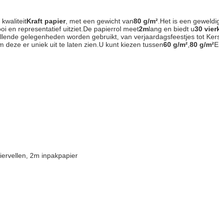
kwaliteit
Kraft papier
, met een gewicht van
80 g/m²
.Het is een geweld
i en representatief uitziet.De papierrol meet
2m
lang en biedt u
30 vier
llende gelegenheden worden gebruikt, van verjaardagsfeestjes tot Kers
 deze er uniek uit te laten zien.U kunt kiezen tussen
60 g/m²
,
80 g/m²
E
iervellen, 2m inpakpapier