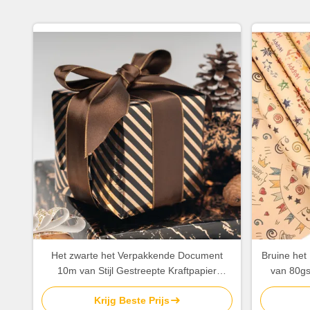
Het zwarte het Verpakkende Document
Bruine het
10m van Stijl Gestreepte Kraftpapier
van 80gs
Verpakkende Document OEM van
50X70cm 
Krijg Beste Prijs
Broodjeskerstmis