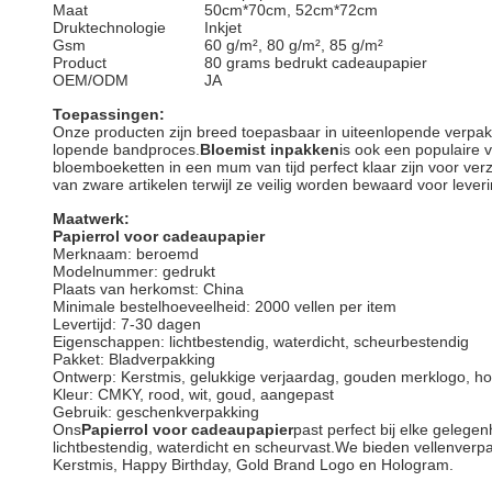
Maat
50cm*70cm, 52cm*72cm
Druktechnologie
Inkjet
Gsm
60 g/m², 80 g/m², 85 g/m²
Product
80 grams bedrukt cadeaupapier
OEM/ODM
JA
Toepassingen:
Onze producten zijn breed toepasbaar in uiteenlopende verpakk
lopende bandproces.
Bloemist inpakken
is ook een populaire 
bloemboeketten in een mum van tijd perfect klaar zijn voor ver
van zware artikelen terwijl ze veilig worden bewaard voor leveri
Maatwerk:
Papierrol voor cadeaupapier
Merknaam: beroemd
Modelnummer: gedrukt
Plaats van herkomst: China
Minimale bestelhoeveelheid: 2000 vellen per item
Levertijd: 7-30 dagen
Eigenschappen: lichtbestendig, waterdicht, scheurbestendig
Pakket: Bladverpakking
Ontwerp: Kerstmis, gelukkige verjaardag, gouden merklogo, h
Kleur: CMKY, rood, wit, goud, aangepast
Gebruik: geschenkverpakking
Ons
Papierrol voor cadeaupapier
past perfect bij elke gelege
lichtbestendig, waterdicht en scheurvast.We bieden vellenverp
Kerstmis, Happy Birthday, Gold Brand Logo en Hologram.