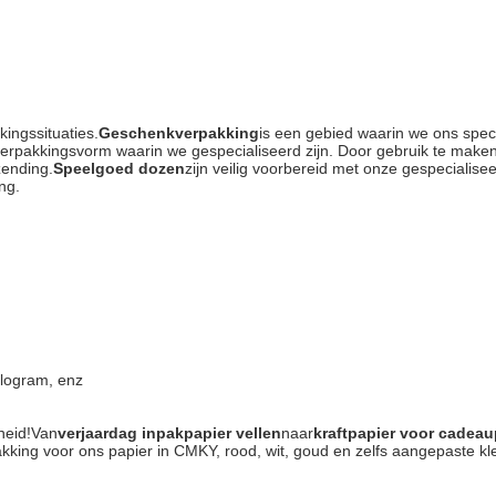
ingssituaties.
Geschenkverpakking
is een gebied waarin we ons spec
verpakkingsvorm waarin we gespecialiseerd zijn. Door gebruik te mak
zending.
Speelgoed dozen
zijn veilig voorbereid met onze gespecialise
ng.
ologram, enz
nheid!Van
verjaardag inpakpapier vellen
naar
kraftpapier voor cadeau
akking voor ons papier in CMKY, rood, wit, goud en zelfs aangepaste 