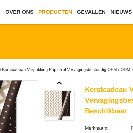
S
OVER ONS
PRODUCTEN
GEVALLEN
NIEUWS
Kerstcadeau Verpakking Papierrol Vervagingsbestendig OEM / ODM 
/
Kerstcadeau V
Vervagingsbe
Beschikbaar
Merknaam: