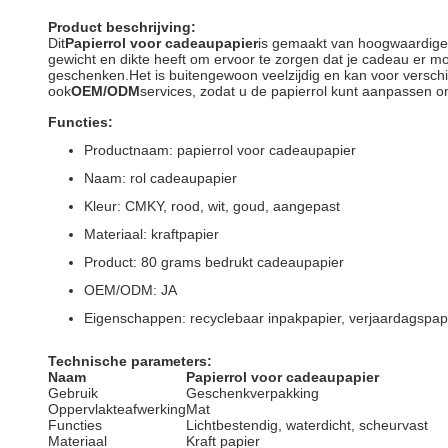
Product beschrijving:
Dit
Papierrol voor cadeaupapier
is gemaakt van hoogwaardige 
gewicht en dikte heeft om ervoor te zorgen dat je cadeau er moo
geschenken.Het is buitengewoon veelzijdig en kan voor verschi
ook
OEM/ODM
services, zodat u de papierrol kunt aanpassen om
Functies:
Productnaam: papierrol voor cadeaupapier
Naam: rol cadeaupapier
Kleur: CMKY, rood, wit, goud, aangepast
Materiaal: kraftpapier
Product: 80 grams bedrukt cadeaupapier
OEM/ODM: JA
Eigenschappen: recyclebaar inpakpapier, verjaardagspap
Technische parameters:
Naam
Papierrol voor cadeaupapier
Gebruik
Geschenkverpakking
Oppervlakteafwerking
Mat
Functies
Lichtbestendig, waterdicht, scheurvast
Materiaal
Kraft papier