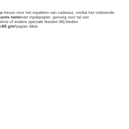
ige keuze voor het inpakken van cadeaus, omdat het voldoende
kante meter
van inpakpapier, genoeg voor tal van
tmis of andere speciale feesten.Wij bieden
n
85 g/m²
papier dikte.