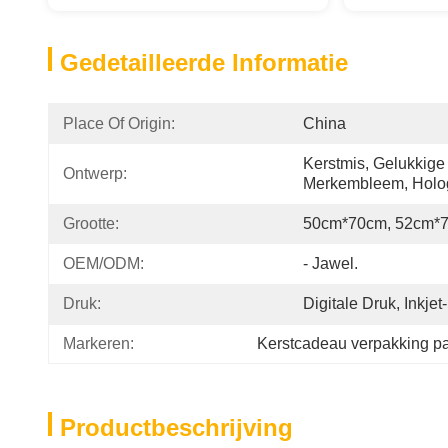
Gedetailleerde Informatie
Place Of Origin:
China
Kerstmis, Gelukkige
Ontwerp:
Merkembleem, Holo
Grootte:
50cm*70cm, 52cm*
OEM/ODM:
- Jawel.
Druk:
Digitale Druk, Inkjet
Markeren:
Kerstcadeau verpakking pa
Productbeschrijving