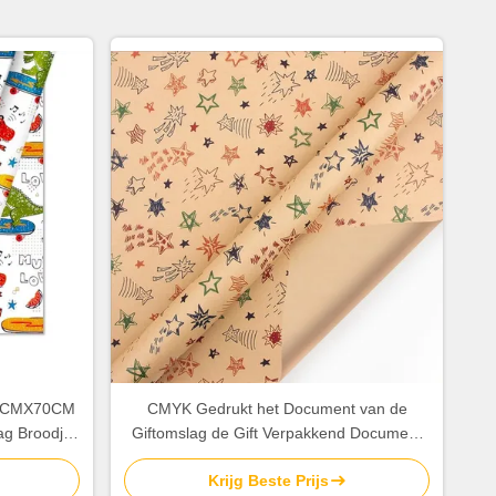
 50CMX70CM
CMYK Gedrukt het Document van de
ag Broodje
Giftomslag de Gift Verpakkend Document
t
van de Broodjes60gsm Gelukkig
Krijg Beste Prijs
Verjaardag