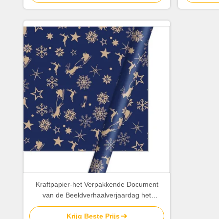
Kraftpapier-het Verpakkende Document
van de Beeldverhaalverjaardag het
Verpakkende Document van
Krijg Beste Prijs
Bladenkerstmis 8gsm