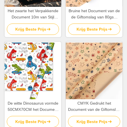
Het zwarte het Verpakkende
Bruine het Document van de
Document 10m van Stijl
de Giftomslag van 80gsm
Gestreepte Kraftpapier
Kraftpapier Broodjesbladen
Krijg Beste Prijs
Krijg Beste Prijs
Verpakkende Document
50X70cm Gelukkig
OEM van Broodjeskerstmis
Verjaardagspatroon
De witte Dinosaurus vormde
CMYK Gedrukt het
50CMX70CM het Document
Document van de Giftomslag
van de Giftomslag Broodje
de Gift Verpakkend
Krijg Beste Prijs
Krijg Beste Prijs
voor Speelgoedpakket
Document van de