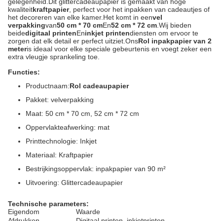
gelegenheid.Dit glittercadeaupapier is gemaakt van hoge
kwaliteit
kraftpapier
, perfect voor het inpakken van cadeautjes of
het decoreren van elke kamer.Het komt in een
vel
verpakking
van
50 cm * 70 cm
En
52 cm * 72 cm
.Wij bieden
beide
digitaal printen
En
inkjet printen
diensten om ervoor te
zorgen dat elk detail er perfect uitziet.Ons
Rol inpakpapier van 2
meter
is ideaal voor elke speciale gebeurtenis en voegt zeker een
extra vleugje sprankeling toe.
Functies:
Productnaam:
Rol cadeaupapier
Pakket: velverpakking
Maat: 50 cm * 70 cm, 52 cm * 72 cm
Oppervlakteafwerking: mat
Printtechnologie: Inkjet
Materiaal: Kraftpapier
Bestrijkingsoppervlak: inpakpapier van 90 m²
Uitvoering: Glittercadeaupapier
Technische parameters:
Eigendom
Waarde
Afdrukken
Digitaal printen, inkjetprinten