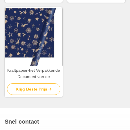
Broodjes60gsm Gelukkig
Verjaardag
Kraftpapier-het Verpakkende
Document van de
Beeldverhaalverjaardag het
Krijg Beste Prijs
Verpakkende Document van
Bladenkerstmis 8gsm
Snel contact