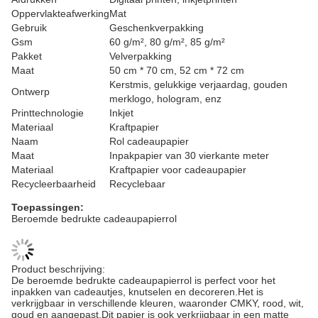
Oppervlakteafwerking
Mat
Gebruik
Geschenkverpakking
Gsm
60 g/m², 80 g/m², 85 g/m²
Pakket
Velverpakking
Maat
50 cm * 70 cm, 52 cm * 72 cm
Kerstmis, gelukkige verjaardag, gouden
Ontwerp
merklogo, hologram, enz
Printtechnologie
Inkjet
Materiaal
Kraftpapier
Naam
Rol cadeaupapier
Maat
Inpakpapier van 30 vierkante meter
Materiaal
Kraftpapier voor cadeaupapier
Recycleerbaarheid
Recyclebaar
Toepassingen:
Beroemde bedrukte cadeaupapierrol
Product beschrijving:
De beroemde bedrukte cadeaupapierrol is perfect voor het
inpakken van cadeautjes, knutselen en decoreren.Het is
verkrijgbaar in verschillende kleuren, waaronder CMKY, rood, wit,
goud en aangepast.Dit papier is ook verkrijgbaar in een matte