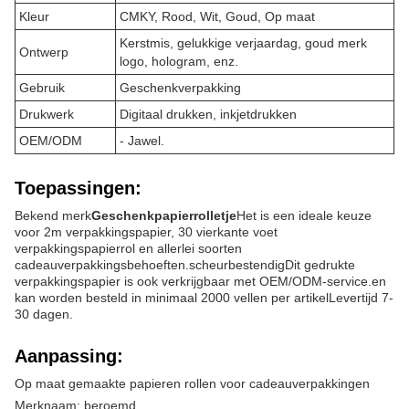
Kleur
CMKY, Rood, Wit, Goud, Op maat
Kerstmis, gelukkige verjaardag, goud merk
Ontwerp
logo, hologram, enz.
Gebruik
Geschenkverpakking
Drukwerk
Digitaal drukken, inkjetdrukken
OEM/ODM
- Jawel.
Toepassingen:
Bekend merk
Geschenkpapierrolletje
Het is een ideale keuze
voor 2m verpakkingspapier, 30 vierkante voet
verpakkingspapierrol en allerlei soorten
cadeauverpakkingsbehoeften.scheurbestendigDit gedrukte
verpakkingspapier is ook verkrijgbaar met OEM/ODM-service.en
kan worden besteld in minimaal 2000 vellen per artikelLevertijd 7-
30 dagen.
Aanpassing:
Op maat gemaakte papieren rollen voor cadeauverpakkingen
Merknaam: beroemd