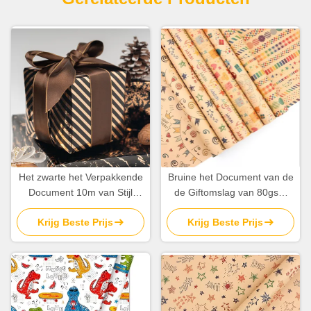
Het zwarte het Verpakkende
Bruine het Document van de
Document 10m van Stijl
de Giftomslag van 80gsm
Gestreepte Kraftpapier
Kraftpapier Broodjesbladen
Krijg Beste Prijs
Krijg Beste Prijs
Verpakkende Document
50X70cm Gelukkig
OEM van Broodjeskerstmis
Verjaardagspatroon