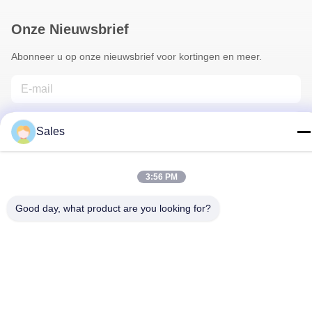
Onze Nieuwsbrief
Abonneer u op onze nieuwsbrief voor kortingen en meer.
Sales
3:56 PM
Neem Contact Met Ons Op
Good day, what product are you looking for?
Privacybeleid
|
Sitemap
| China Goed Kwaliteit Bloemist
Wrapping Paper Auteursrecht © 2022-2026 Hunan Famous
Trading Co., Ltd. Allemaal. Alle rechten voorbehouden.