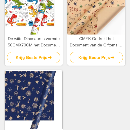
De witte Dinosaurus vormde
CMYK Gedrukt het
50CMX70CM het Document
Document van de Giftomslag
van de Giftomslag Broodje
de Gift Verpakkend
Krijg Beste Prijs
Krijg Beste Prijs
voor Speelgoedpakket
Document van de
Broodjes60gsm Gelukkig
Verjaardag